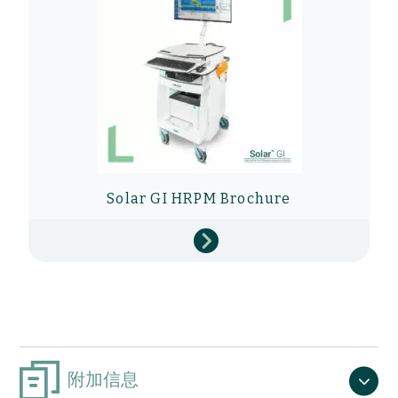
Solar GI HRPM Brochure
附加信息