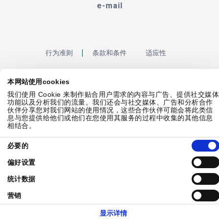
e-mail
行为准则
条款和条件
适应性
本网站使用cookies
网站地图
隐私政策
饼干政策
Showell登录
我们使用 Cookie 来制作贴合用户需求的内容与广告、提供社交媒
功能以及分析我们的流量。我们还会与社交媒体、广告和分析合作
伙伴分享您对我们网站的使用情况，这些合作伙伴可能会将此类信
息与您提供给他们或他们在您使用其服务的过程中收集的其他信息
相结合。
© 2026 Laborie. 版权所有
同
必要的
意
选
偏好设置
择
统计数据
营销
显示详情