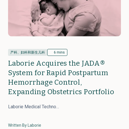
产科、妇科和新生儿科
6 mins
Laborie Acquires the JADA®
System for Rapid Postpartum
Hemorrhage Control,
Expanding Obstetrics Portfolio
Laborie Medical Techno…
Written By Laborie