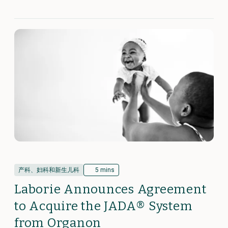
产科、妇科和新生儿科
5 mins
Laborie Announces Agreement
to Acquire the JADA® System
from Organon